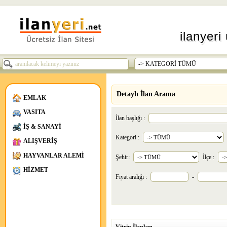
ilanyeri 
Detaylı İlan Arama
EMLAK
VASITA
İlan başlığı :
İŞ & SANAYİ
Kategori :
ALIŞVERİŞ
HAYVANLAR ALEMİ
Şehir:
İlçe :
HİZMET
Fiyat aralığı :
-