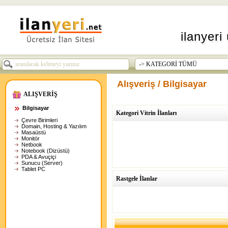
ilanyeri 
Alışveriş / Bilgisayar
ALIŞVERİŞ
Bilgisayar
Kategori Vitrin İlanları
Çevre Birimleri
Domain, Hosting & Yazılım
Masaüstü
Monitör
Netbook
Notebook (Dizüstü)
PDA & Avuçiçi
Sunucu (Server)
Tablet PC
Rastgele İlanlar