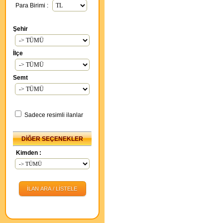
Para Birimi :
Şehir
İlçe
Semt
Sadece resimli ilanlar
DİĞER SEÇENEKLER
Kimden :