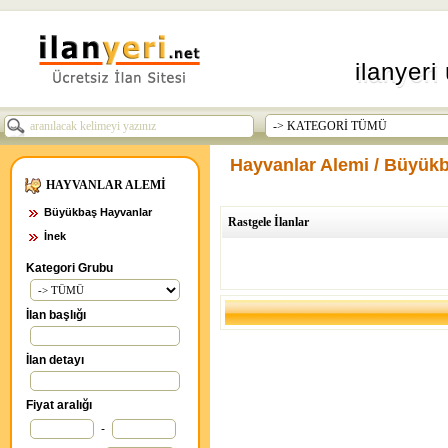
ilanyeri 
Hayvanlar Alemi / Büyükb
HAYVANLAR ALEMİ
Büyükbaş Hayvanlar
Rastgele İlanlar
İnek
Kategori Grubu
İlan başlığı
İlan detayı
Fiyat aralığı
-