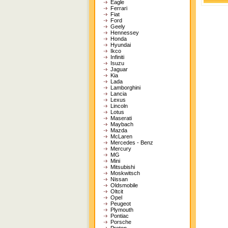
Eagle
Ferrari
Fiat
Ford
Geely
Hennessey
Honda
Hyundai
Ikco
Infiniti
Isuzu
Jaguar
Kia
Lada
Lamborghini
Lancia
Lexus
Lincoln
Lotus
Maserati
Maybach
Mazda
McLaren
Mercedes - Benz
Mercury
MG
Mini
Mitsubishi
Moskwitsch
Nissan
Oldsmobile
Oltcit
Opel
Peugeot
Plymouth
Pontiac
Porsche