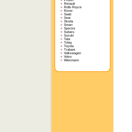
Proton
Renault
Rolls-Royce
Rover
Saab
Seat
Skoda
Smart
Spectre
Subaru
Suzuki
Tata
Tofaş
Toyota
Trabant
Volkswagen
Volvo
Wiesmann