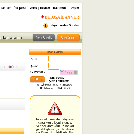
 İlan ver
Üye panel
Vitrin
Reklam
Hakkında
İletişim
|
|
|
|
|
BEDAVA İLAN VER
Sıkça Sorulan Sorular
ı ilan arama
Üye Girişi
:
Email
:
Şifre
 vitrinler
Güvenlik
:
Yeni Üyelik
Şifre hatırlatma
08 Ağustos 2026 - Cumartesi
IP Adresiniz: 10.4.86.23
İnternet üzerinden alışveriş
yaparken dikkatli olunuz.
Şüpheli gördüğünüz ilanları
gerekli işlemin yapılabilmesi
için lütfen bize bildiriniz. Site