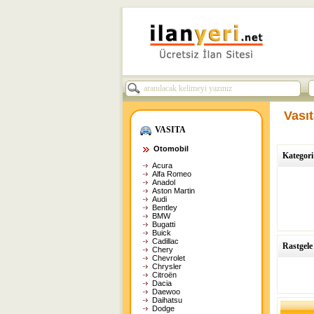
Vasıt
VASITA
Otomobil
Kategori 
Acura
Alfa Romeo
Anadol
Aston Martin
Audi
Bentley
BMW
Bugatti
Buick
Cadillac
Rastgele
Chery
Chevrolet
Chrysler
Citroën
Dacia
Daewoo
Daihatsu
Dodge